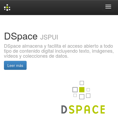
Skip
navigation
DSpace
JSPUI
DSpace almacena y facilita el acceso abierto a todo
tipo de contenido digital incluyendo texto, imágenes,
vídeos y colecciones de datos.
Leer más