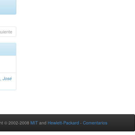
guiente
, José
ht © 2002-2008
MIT
and
Hewlett-Packard
-
Comentarios