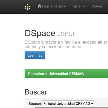
Página de inicio
Listar
Ayuda
Skip
navigation
DSpace
JSPUI
DSpace almacena y facilita el acceso abiert
vídeos y colecciones de datos.
Leer más
Repositorio Universidad CESMAG
Buscar
Buscar: