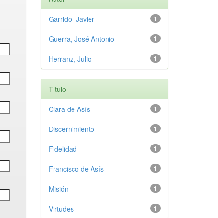
Garrido, Javier
1
Guerra, José Antonio
1
Herranz, Julio
1
Título
Clara de Asís
1
Discernimiento
1
Fidelidad
1
Francisco de Asís
1
Misión
1
Virtudes
1