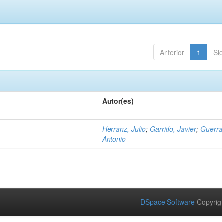
Anterior
1
Si
Autor(es)
Herranz, Julio
;
Garrido, Javier
;
Guerra
Antonio
DSpace Software
Copyrig