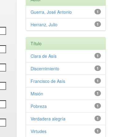
Guerra, José Antonio
1
Herranz, Julio
1
Título
Clara de Asís
1
Discernimiento
1
Francisco de Asís
1
Misión
1
Pobreza
1
Verdadera alegría
1
Virtudes
1