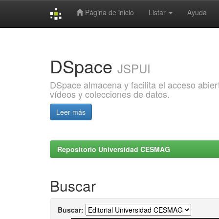
Página de inicio
Listar
Ayuda
Skip
navigation
DSpace
JSPUI
DSpace almacena y facilita el acceso abiert
vídeos y colecciones de datos.
Leer más
Repositorio Universidad CESMAG
Buscar
Buscar: