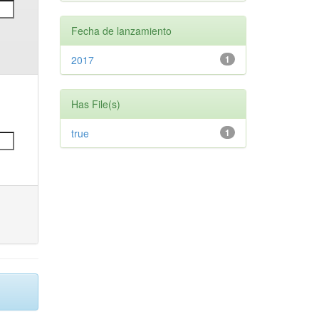
Fecha de lanzamiento
2017
1
Has File(s)
true
1