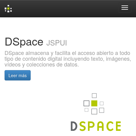
Skip
navigation
DSpace
JSPUI
DSpace almacena y facilita el acceso abierto a todo
tipo de contenido digital incluyendo texto, imágenes,
vídeos y colecciones de datos.
Leer más