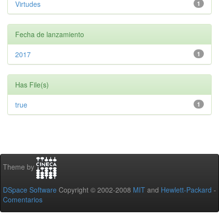
Virtudes
1
Fecha de lanzamiento
2017
1
Has File(s)
true
1
Theme by
DSpace Software
Copyright © 2002-2008
MIT
and
Hewlett-Packard
-
Comentarios