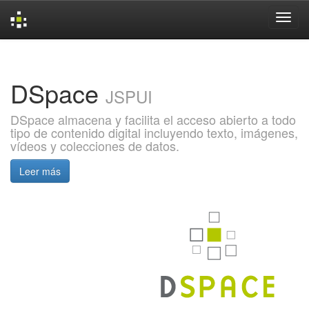
Skip
navigation
DSpace
JSPUI
DSpace almacena y facilita el acceso abierto a todo
tipo de contenido digital incluyendo texto, imágenes,
vídeos y colecciones de datos.
Leer más