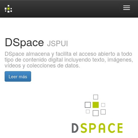
Skip
navigation
DSpace
JSPUI
DSpace almacena y facilita el acceso abierto a todo
tipo de contenido digital incluyendo texto, imágenes,
vídeos y colecciones de datos.
Leer más