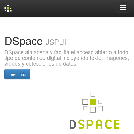
Skip
navigation
DSpace
JSPUI
DSpace almacena y facilita el acceso abierto a todo
tipo de contenido digital incluyendo texto, imágenes,
vídeos y colecciones de datos.
Leer más