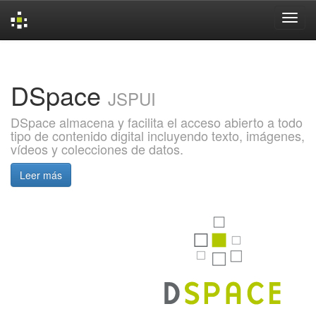
Skip
navigation
DSpace
JSPUI
DSpace almacena y facilita el acceso abierto a todo
tipo de contenido digital incluyendo texto, imágenes,
vídeos y colecciones de datos.
Leer más