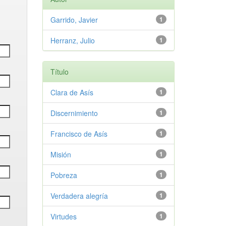
Garrido, Javier
1
Herranz, Julio
1
Título
Clara de Asís
1
Discernimiento
1
Francisco de Asís
1
Misión
1
Pobreza
1
Verdadera alegría
1
Virtudes
1