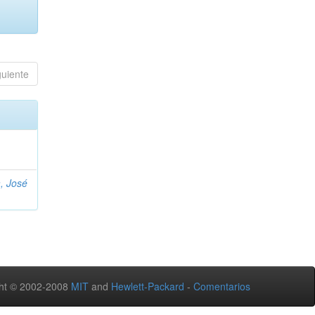
guiente
, José
ht © 2002-2008
MIT
and
Hewlett-Packard
-
Comentarios