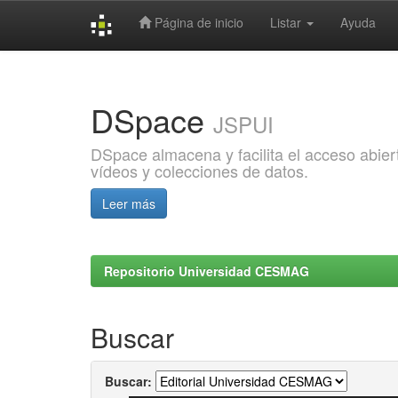
Página de inicio
Listar
Ayuda
Skip
navigation
DSpace
JSPUI
DSpace almacena y facilita el acceso abiert
vídeos y colecciones de datos.
Leer más
Repositorio Universidad CESMAG
Buscar
Buscar: