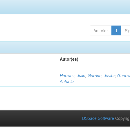
Anterior
1
Si
Autor(es)
Herranz, Julio
;
Garrido, Javier
;
Guerra
Antonio
DSpace Software
Copyrig