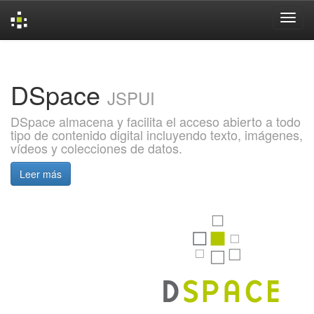
Skip
navigation
DSpace
JSPUI
DSpace almacena y facilita el acceso abierto a todo
tipo de contenido digital incluyendo texto, imágenes,
vídeos y colecciones de datos.
Leer más