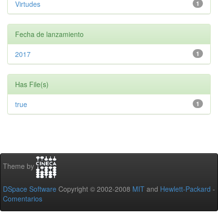
Virtudes
1
Fecha de lanzamiento
2017
1
Has File(s)
true
1
Theme by
DSpace Software
Copyright © 2002-2008
MIT
and
Hewlett-Packard
-
Comentarios