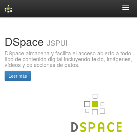
Skip
navigation
DSpace
JSPUI
DSpace almacena y facilita el acceso abierto a todo
tipo de contenido digital incluyendo texto, imágenes,
vídeos y colecciones de datos.
Leer más