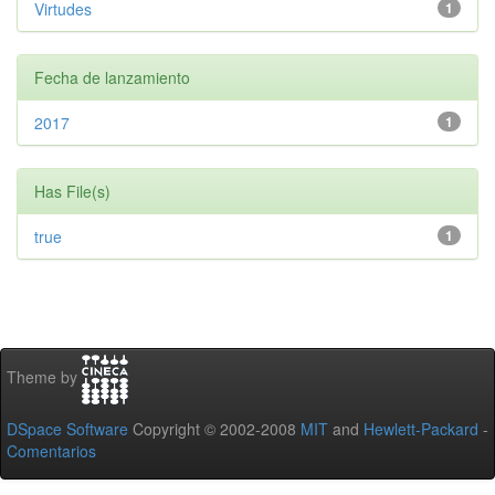
Virtudes
1
Fecha de lanzamiento
2017
1
Has File(s)
true
1
Theme by
DSpace Software
Copyright © 2002-2008
MIT
and
Hewlett-Packard
-
Comentarios