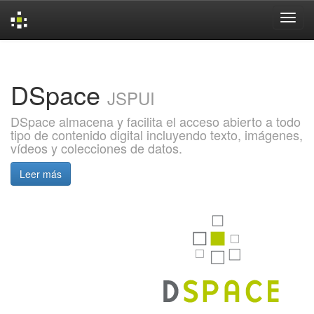
Skip
navigation
DSpace
JSPUI
DSpace almacena y facilita el acceso abierto a todo
tipo de contenido digital incluyendo texto, imágenes,
vídeos y colecciones de datos.
Leer más