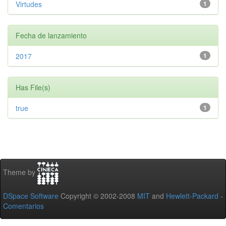
Virtudes
1
Fecha de lanzamiento
2017
1
Has File(s)
true
1
Theme by
DSpace Software
Copyright © 2002-2008
MIT
and
Hewlett-Packard
-
Comentarios