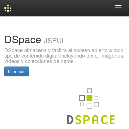
Skip
navigation
DSpace
JSPUI
DSpace almacena y facilita el acceso abierto a todo
tipo de contenido digital incluyendo texto, imágenes,
vídeos y colecciones de datos.
Leer más