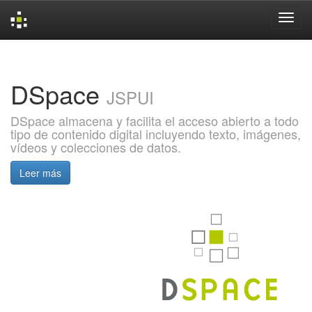
Skip
navigation
DSpace
JSPUI
DSpace almacena y facilita el acceso abierto a todo
tipo de contenido digital incluyendo texto, imágenes,
vídeos y colecciones de datos.
Leer más