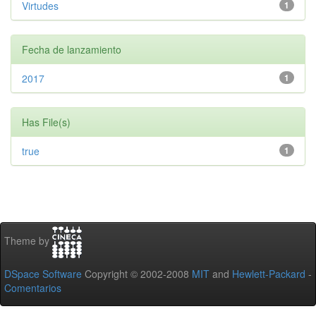
Virtudes
1
Fecha de lanzamiento
2017
1
Has File(s)
true
1
Theme by
DSpace Software
Copyright © 2002-2008
MIT
and
Hewlett-Packard
-
Comentarios