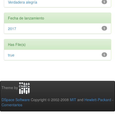
Verdadera alegría
1
Fecha de lanzamiento
2017
1
Has File(s)
true
1
Theme by
DSpace Software
Copyright © 2002-2008
MIT
and
Hewlett-Packard
-
Comentarios