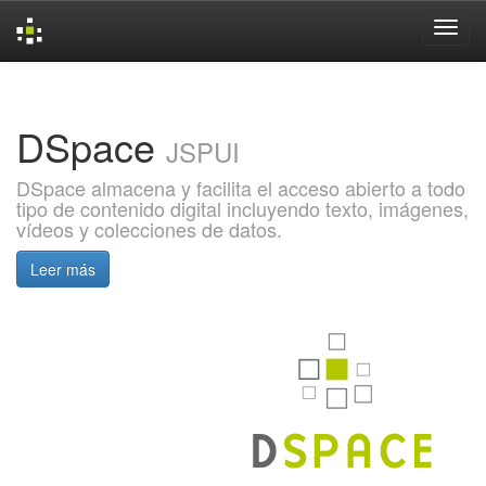
Skip
navigation
DSpace
JSPUI
DSpace almacena y facilita el acceso abierto a todo
tipo de contenido digital incluyendo texto, imágenes,
vídeos y colecciones de datos.
Leer más