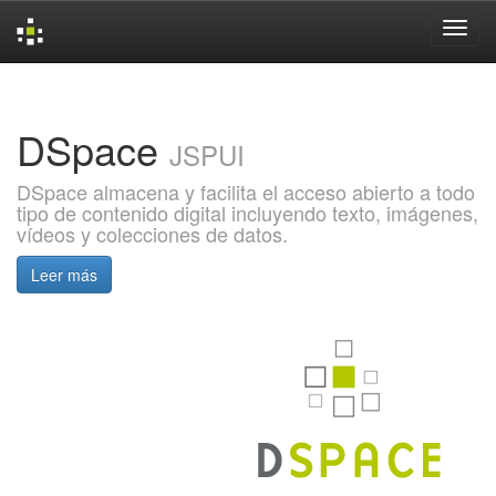
Skip
navigation
DSpace
JSPUI
DSpace almacena y facilita el acceso abierto a todo
tipo de contenido digital incluyendo texto, imágenes,
vídeos y colecciones de datos.
Leer más