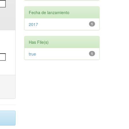
Fecha de lanzamiento
2017
1
Has File(s)
true
1