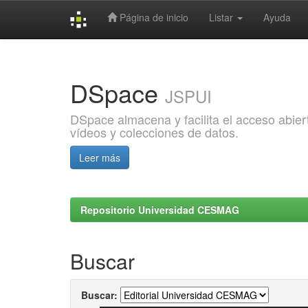
Página de inicio
Listar
Ayuda
Skip
navigation
DSpace
JSPUI
DSpace almacena y facilita el acceso abiert
vídeos y colecciones de datos.
Leer más
Repositorio Universidad CESMAG
Buscar
Buscar: