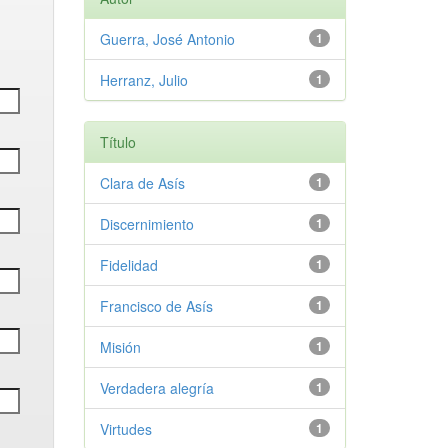
Guerra, José Antonio
1
Herranz, Julio
1
Título
Clara de Asís
1
Discernimiento
1
Fidelidad
1
Francisco de Asís
1
Misión
1
Verdadera alegría
1
Virtudes
1