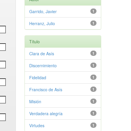
Garrido, Javier
1
Herranz, Julio
1
Título
Clara de Asís
1
Discernimiento
1
Fidelidad
1
Francisco de Asís
1
Misión
1
Verdadera alegría
1
Virtudes
1