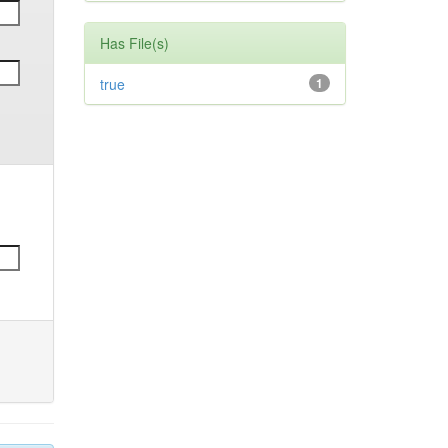
Has File(s)
true
1