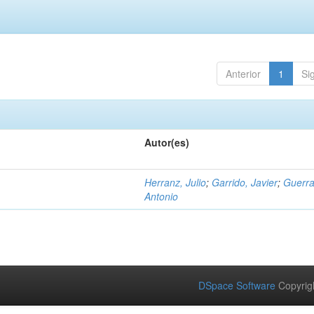
Anterior
1
Si
Autor(es)
Herranz, Julio
;
Garrido, Javier
;
Guerra
Antonio
DSpace Software
Copyrig