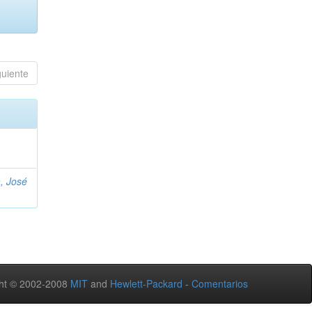
guiente
, José
ht © 2002-2008
MIT
and
Hewlett-Packard
-
Comentarios