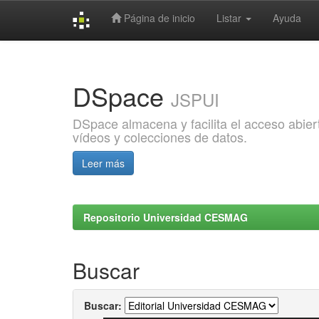
Página de inicio
Listar
Ayuda
Skip
navigation
DSpace
JSPUI
DSpace almacena y facilita el acceso abiert
vídeos y colecciones de datos.
Leer más
Repositorio Universidad CESMAG
Buscar
Buscar: