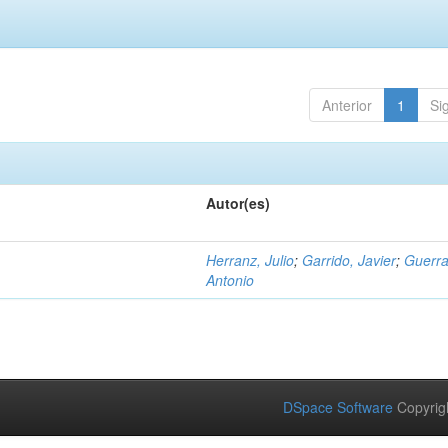
Anterior
1
Si
Autor(es)
Herranz, Julio
;
Garrido, Javier
;
Guerra
Antonio
DSpace Software
Copyrig