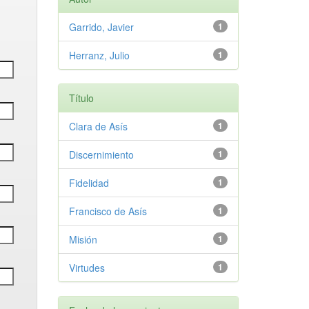
Garrido, Javier
1
Herranz, Julio
1
Título
Clara de Asís
1
Discernimiento
1
Fidelidad
1
Francisco de Asís
1
Misión
1
Virtudes
1