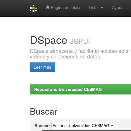
Página de inicio
Listar
Ayuda
Skip
navigation
DSpace
JSPUI
DSpace almacena y facilita el acceso abiert
vídeos y colecciones de datos.
Leer más
Repositorio Universidad CESMAG
Buscar
Buscar: