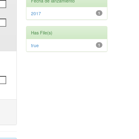
Fecha de lanzamiento
2017
1
Has File(s)
true
1