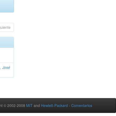
guiente
, José
ht © 2002-2008
MIT
and
Hewlett-Packard
-
Comentarios