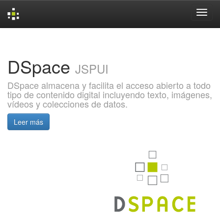
Skip
navigation
DSpace
JSPUI
DSpace almacena y facilita el acceso abierto a todo
tipo de contenido digital incluyendo texto, imágenes,
vídeos y colecciones de datos.
Leer más