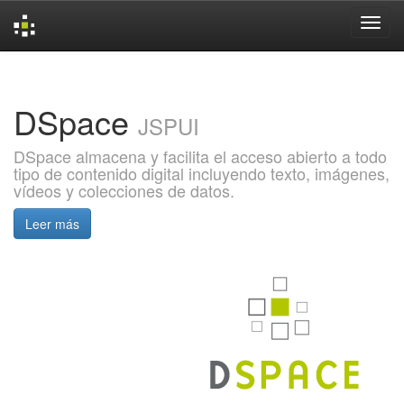
Skip
navigation
DSpace
JSPUI
DSpace almacena y facilita el acceso abierto a todo
tipo de contenido digital incluyendo texto, imágenes,
vídeos y colecciones de datos.
Leer más