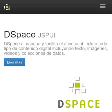
Skip
navigation
DSpace
JSPUI
DSpace almacena y facilita el acceso abierto a todo
tipo de contenido digital incluyendo texto, imágenes,
vídeos y colecciones de datos.
Leer más