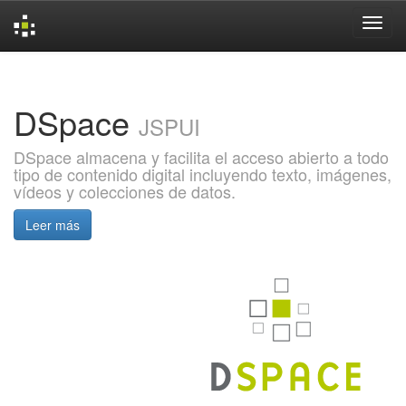
Skip
navigation
DSpace
JSPUI
DSpace almacena y facilita el acceso abierto a todo
tipo de contenido digital incluyendo texto, imágenes,
vídeos y colecciones de datos.
Leer más