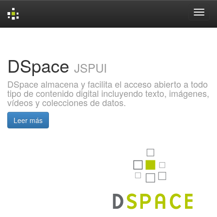
Skip
navigation
DSpace
JSPUI
DSpace almacena y facilita el acceso abierto a todo
tipo de contenido digital incluyendo texto, imágenes,
vídeos y colecciones de datos.
Leer más