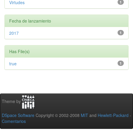
Virtudes
1
Fecha de lanzamiento
2017
1
Has File(s)
true
1
Theme by
DSpace Software
Copyright © 2002-2008
MIT
and
Hewlett-Packard
-
Comentarios