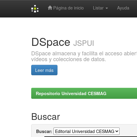
Página de inicio
Listar
Ayuda
Skip
navigation
DSpace
JSPUI
DSpace almacena y facilita el acceso abiert
vídeos y colecciones de datos.
Leer más
Repositorio Universidad CESMAG
Buscar
Buscar: