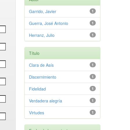
Garrido, Javier
1
Guerra, José Antonio
1
Herranz, Julio
1
Título
Clara de Asís
1
Discernimiento
1
Fidelidad
1
Verdadera alegría
1
Virtudes
1