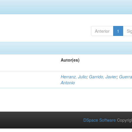
Anterior
1
Si
Autor(es)
Herranz, Julio
;
Garrido, Javier
;
Guerra
Antonio
DSpace Software
Copyrig