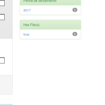
Fecha de lanzamiento
2017
1
Has File(s)
true
1