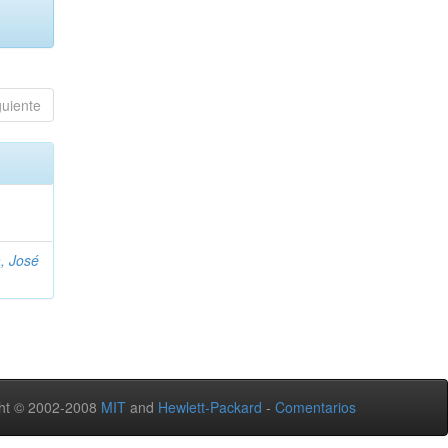
guiente
, José
ht © 2002-2008
MIT
and
Hewlett-Packard
-
Comentarios