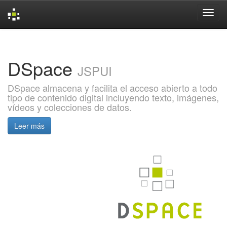
Skip
navigation
DSpace
JSPUI
DSpace almacena y facilita el acceso abierto a todo
tipo de contenido digital incluyendo texto, imágenes,
vídeos y colecciones de datos.
Leer más