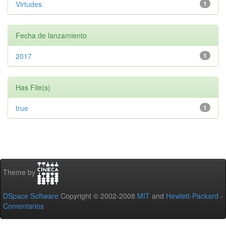
Virtudes
1
Fecha de lanzamiento
2017
1
Has File(s)
true
1
Theme by
DSpace Software
Copyright © 2002-2008
MIT
and
Hewlett-Packard
-
Comentarios