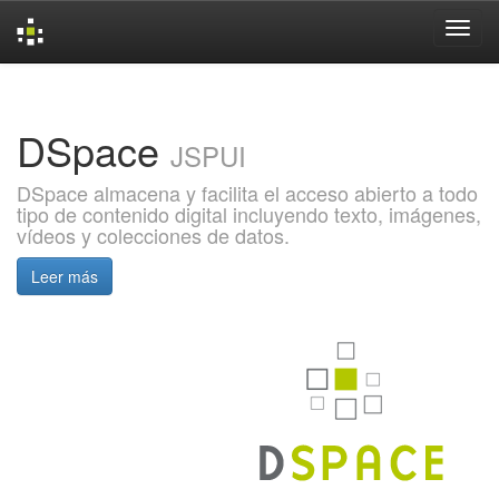
Skip
navigation
DSpace
JSPUI
DSpace almacena y facilita el acceso abierto a todo
tipo de contenido digital incluyendo texto, imágenes,
vídeos y colecciones de datos.
Leer más