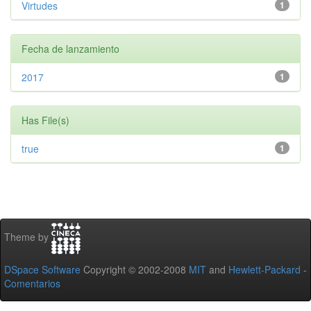
Virtudes
1
Fecha de lanzamiento
2017
1
Has File(s)
true
1
Theme by
DSpace Software
Copyright © 2002-2008
MIT
and
Hewlett-Packard
-
Comentarios