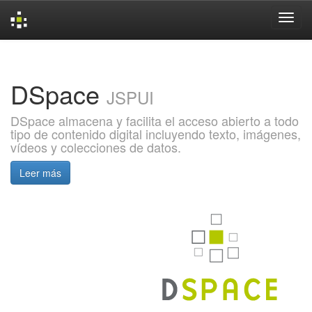
Skip
navigation
DSpace
JSPUI
DSpace almacena y facilita el acceso abierto a todo
tipo de contenido digital incluyendo texto, imágenes,
vídeos y colecciones de datos.
Leer más