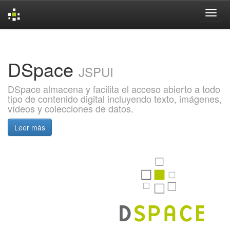
Skip
navigation
DSpace
JSPUI
DSpace almacena y facilita el acceso abierto a todo
tipo de contenido digital incluyendo texto, imágenes,
vídeos y colecciones de datos.
Leer más