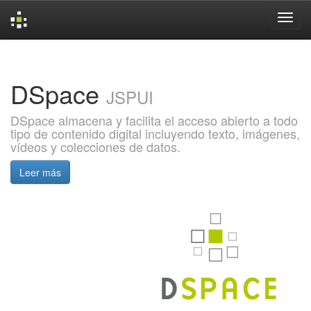
Skip
navigation
DSpace
JSPUI
DSpace almacena y facilita el acceso abierto a todo
tipo de contenido digital incluyendo texto, imágenes,
vídeos y colecciones de datos.
Leer más