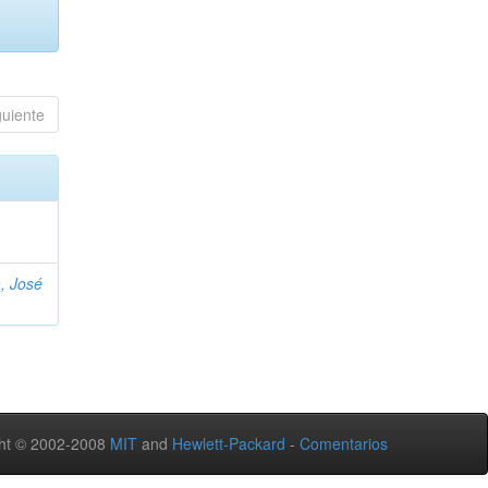
guiente
, José
ht © 2002-2008
MIT
and
Hewlett-Packard
-
Comentarios