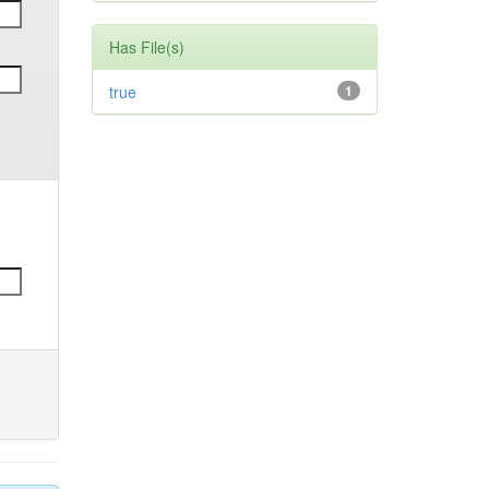
Has File(s)
true
1