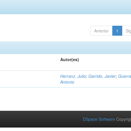
Anterior
1
Si
Autor(es)
Herranz, Julio
;
Garrido, Javier
;
Guerra
Antonio
DSpace Software
Copyrig