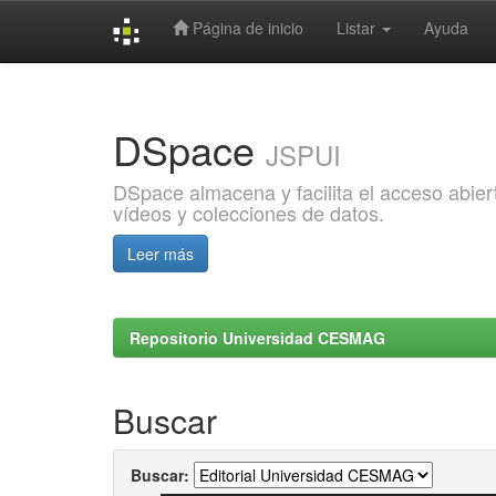
Página de inicio
Listar
Ayuda
Skip
navigation
DSpace
JSPUI
DSpace almacena y facilita el acceso abiert
vídeos y colecciones de datos.
Leer más
Repositorio Universidad CESMAG
Buscar
Buscar: