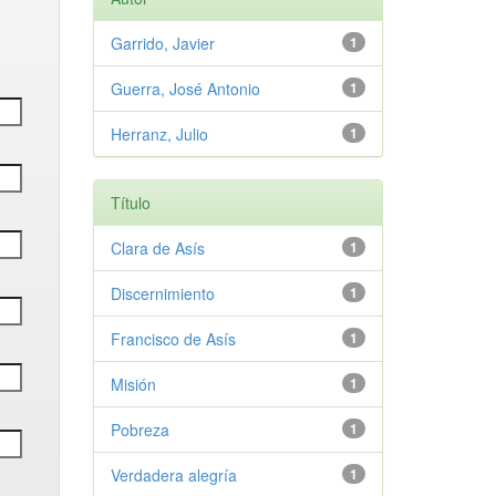
Garrido, Javier
1
Guerra, José Antonio
1
Herranz, Julio
1
Título
Clara de Asís
1
Discernimiento
1
Francisco de Asís
1
Misión
1
Pobreza
1
Verdadera alegría
1