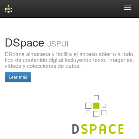
Skip
navigation
DSpace
JSPUI
DSpace almacena y facilita el acceso abierto a todo
tipo de contenido digital incluyendo texto, imágenes,
vídeos y colecciones de datos.
Leer más