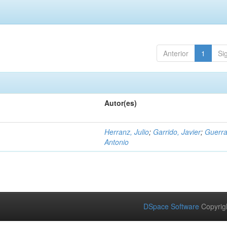
Anterior
1
Si
Autor(es)
Herranz, Julio
;
Garrido, Javier
;
Guerra
Antonio
DSpace Software
Copyrig