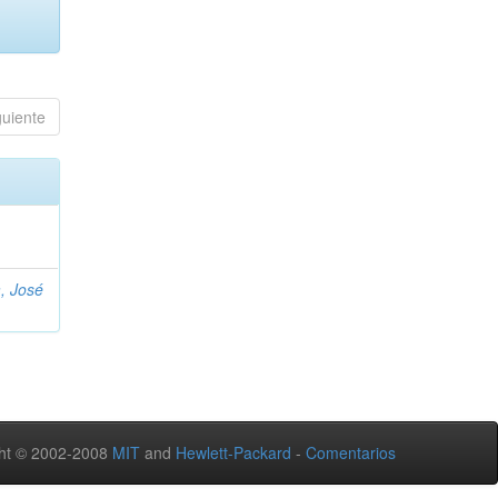
guiente
, José
ht © 2002-2008
MIT
and
Hewlett-Packard
-
Comentarios