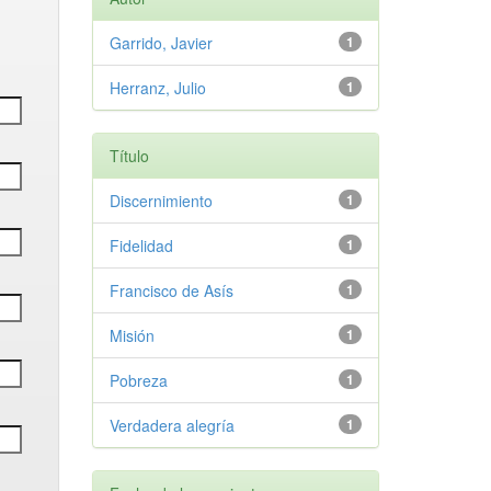
Garrido, Javier
1
Herranz, Julio
1
Título
Discernimiento
1
Fidelidad
1
Francisco de Asís
1
Misión
1
Pobreza
1
Verdadera alegría
1