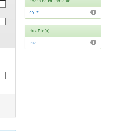
Fecha de lanzamiento
2017
1
Has File(s)
true
1