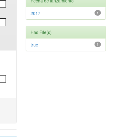
Fecha de lanzamiento
2017
1
Has File(s)
true
1