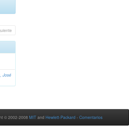
guiente
, José
ht © 2002-2008
MIT
and
Hewlett-Packard
-
Comentarios