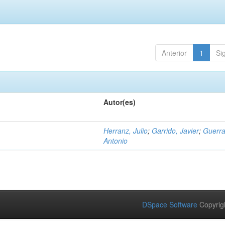
Anterior
1
Si
Autor(es)
Herranz, Julio
;
Garrido, Javier
;
Guerra
Antonio
DSpace Software
Copyrig