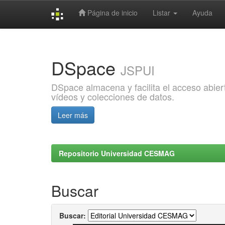
Página de inicio
Listar
Ayuda
Skip
navigation
DSpace
JSPUI
DSpace almacena y facilita el acceso abiert
vídeos y colecciones de datos.
Leer más
Repositorio Universidad CESMAG
Buscar
Buscar: