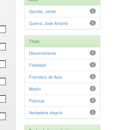
Garrido, Javier
1
Guerra, José Antonio
1
Título
Discernimiento
1
Fidelidad
1
Francisco de Asís
1
Misión
1
Pobreza
1
Verdadera alegría
1