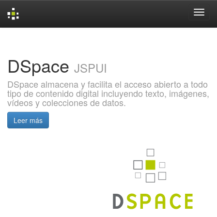
Skip
navigation
DSpace
JSPUI
DSpace almacena y facilita el acceso abierto a todo
tipo de contenido digital incluyendo texto, imágenes,
vídeos y colecciones de datos.
Leer más