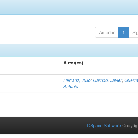
Anterior
1
Si
Autor(es)
Herranz, Julio
;
Garrido, Javier
;
Guerra
Antonio
DSpace Software
Copyrig