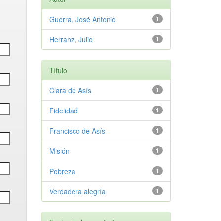
Guerra, José Antonio
1
Herranz, Julio
1
Título
Clara de Asís
1
Fidelidad
1
Francisco de Asís
1
Misión
1
Pobreza
1
Verdadera alegría
1