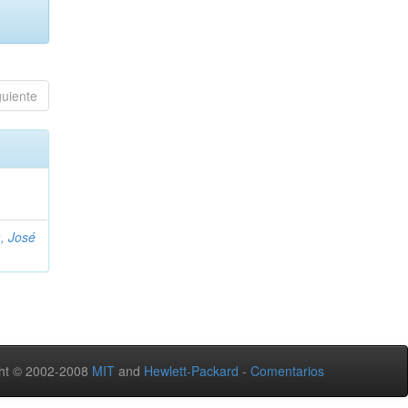
guiente
, José
ht © 2002-2008
MIT
and
Hewlett-Packard
-
Comentarios