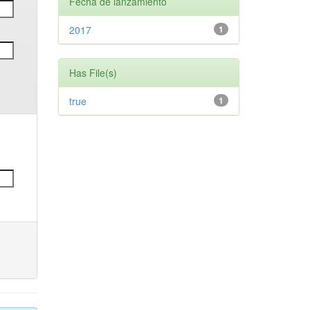
Fecha de lanzamiento
2017
1
Has File(s)
true
1