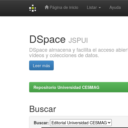
Página de inicio
Listar
Ayuda
Skip
navigation
DSpace
JSPUI
DSpace almacena y facilita el acceso abiert
vídeos y colecciones de datos.
Leer más
Repositorio Universidad CESMAG
Buscar
Buscar: