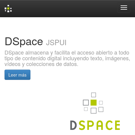
Skip
navigation
DSpace
JSPUI
DSpace almacena y facilita el acceso abierto a todo
tipo de contenido digital incluyendo texto, imágenes,
vídeos y colecciones de datos.
Leer más