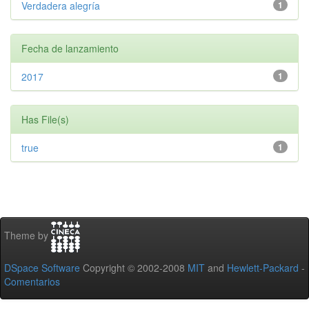
Verdadera alegría
1
Fecha de lanzamiento
2017
1
Has File(s)
true
1
Theme by
DSpace Software
Copyright © 2002-2008
MIT
and
Hewlett-Packard
-
Comentarios