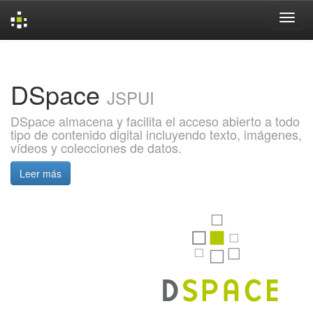
Skip
navigation
DSpace
JSPUI
DSpace almacena y facilita el acceso abierto a todo
tipo de contenido digital incluyendo texto, imágenes,
vídeos y colecciones de datos.
Leer más