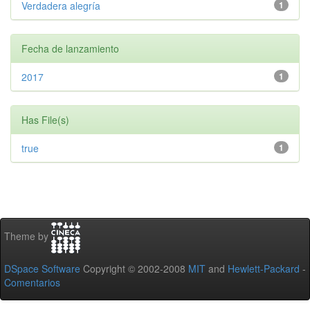
Verdadera alegría
1
Fecha de lanzamiento
2017
1
Has File(s)
true
1
Theme by
DSpace Software
Copyright © 2002-2008
MIT
and
Hewlett-Packard
-
Comentarios