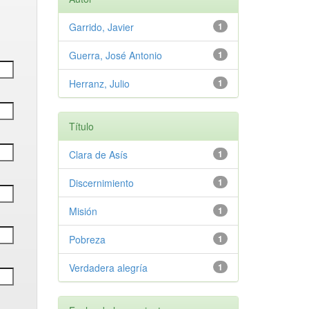
Garrido, Javier
1
Guerra, José Antonio
1
Herranz, Julio
1
Título
Clara de Asís
1
Discernimiento
1
Misión
1
Pobreza
1
Verdadera alegría
1