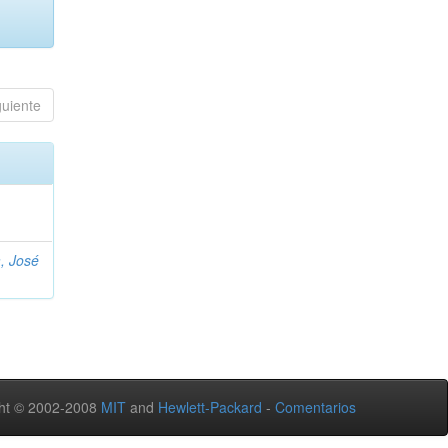
guiente
, José
ht © 2002-2008
MIT
and
Hewlett-Packard
-
Comentarios