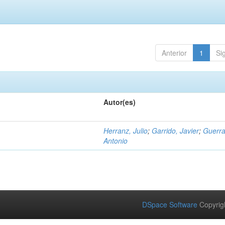
Anterior
1
Si
Autor(es)
Herranz, Julio
;
Garrido, Javier
;
Guerra
Antonio
DSpace Software
Copyrig