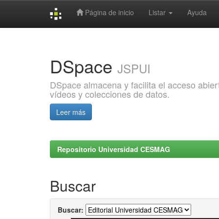
Página de inicio
Listar
Ayuda
Skip
navigation
DSpace
JSPUI
DSpace almacena y facilita el acceso abiert
vídeos y colecciones de datos.
Leer más
Repositorio Universidad CESMAG
Buscar
Buscar: