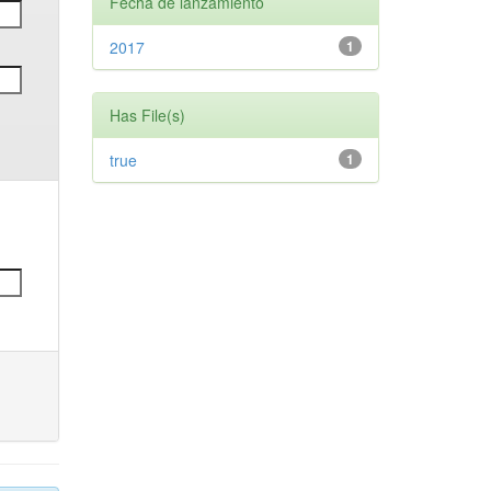
Fecha de lanzamiento
2017
1
Has File(s)
true
1