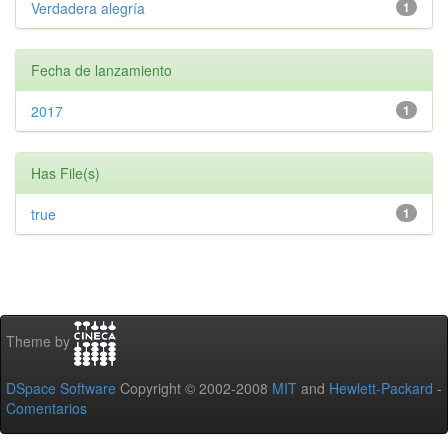
Verdadera alegría
1
Fecha de lanzamiento
2017
1
Has File(s)
true
1
Theme by
DSpace Software
Copyright © 2002-2008
MIT
and
Hewlett-Packard
-
Comentarios