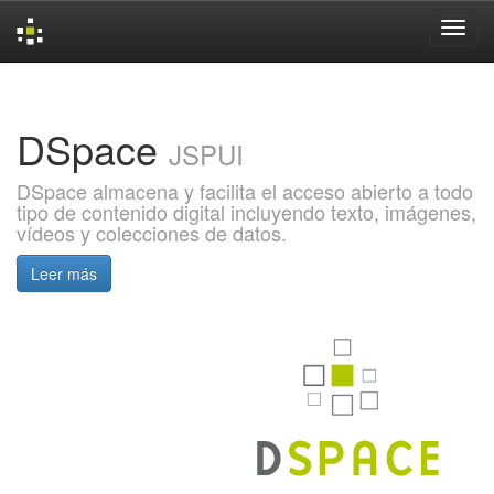
Skip
navigation
DSpace
JSPUI
DSpace almacena y facilita el acceso abierto a todo
tipo de contenido digital incluyendo texto, imágenes,
vídeos y colecciones de datos.
Leer más