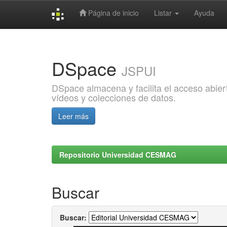
Página de inicio
Listar
Ayuda
Skip
navigation
DSpace
JSPUI
DSpace almacena y facilita el acceso abiert
vídeos y colecciones de datos.
Leer más
Repositorio Universidad CESMAG
Buscar
Buscar: