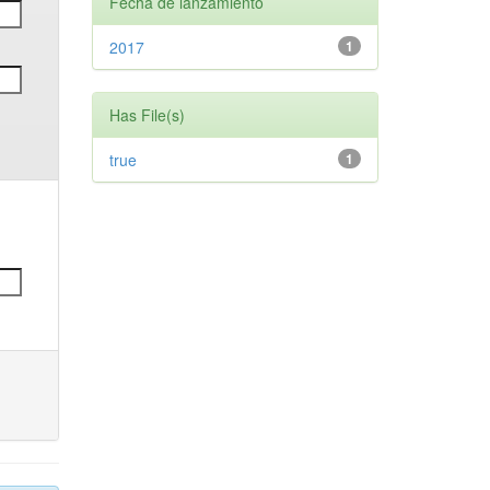
Fecha de lanzamiento
2017
1
Has File(s)
true
1