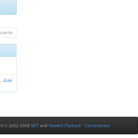
guiente
, José
ht © 2002-2008
MIT
and
Hewlett-Packard
-
Comentarios