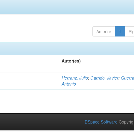
Anterior
1
Si
Autor(es)
Herranz, Julio
;
Garrido, Javier
;
Guerra
Antonio
DSpace Software
Copyrig