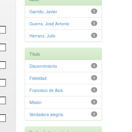
Garrido, Javier
1
Guerra, José Antonio
1
Herranz, Julio
1
Título
Discernimiento
1
Fidelidad
1
Francisco de Asís
1
Misión
1
Verdadera alegría
1