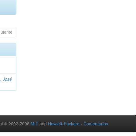
guiente
, José
ht © 2002-2008
MIT
and
Hewlett-Packard
-
Comentarios