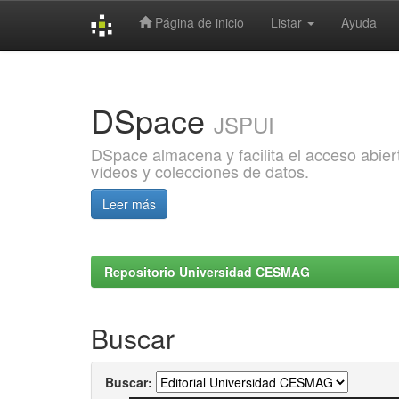
Página de inicio
Listar
Ayuda
Skip
navigation
DSpace
JSPUI
DSpace almacena y facilita el acceso abiert
vídeos y colecciones de datos.
Leer más
Repositorio Universidad CESMAG
Buscar
Buscar: