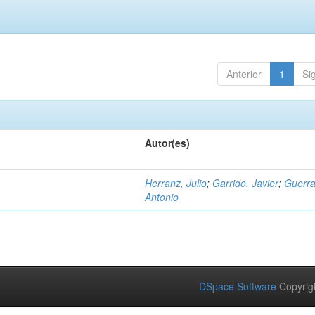
Anterior
1
Si
Autor(es)
Herranz, Julio
;
Garrido, Javier
;
Guerra
Antonio
DSpace Software
Copyrig