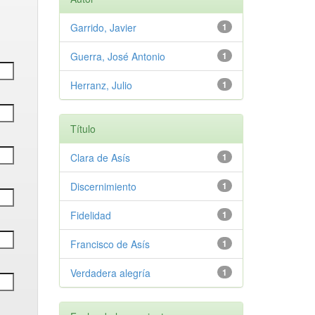
Garrido, Javier
1
Guerra, José Antonio
1
Herranz, Julio
1
Título
Clara de Asís
1
Discernimiento
1
Fidelidad
1
Francisco de Asís
1
Verdadera alegría
1