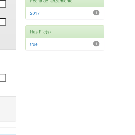
Fecha de lanzamiento
2017
1
Has File(s)
true
1