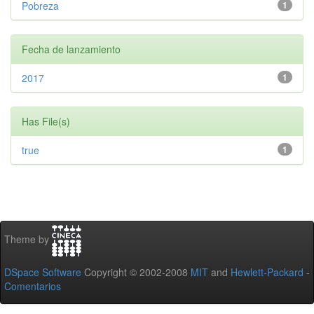
Pobreza
1
Fecha de lanzamiento
2017
1
Has File(s)
true
1
Theme by
DSpace Software
Copyright © 2002-2008
MIT
and
Hewlett-Packard
-
Comentarios