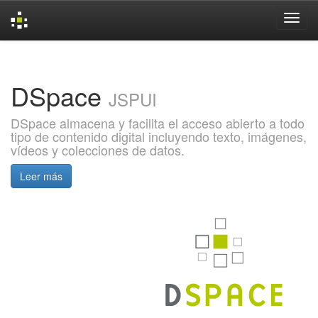
Skip
navigation
DSpace
JSPUI
DSpace almacena y facilita el acceso abierto a todo
tipo de contenido digital incluyendo texto, imágenes,
vídeos y colecciones de datos.
Leer más