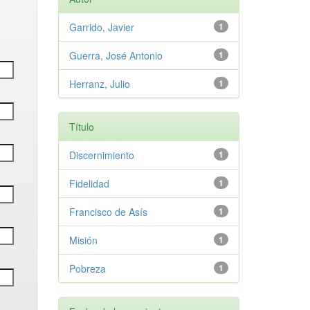
Garrido, Javier
1
Guerra, José Antonio
1
Herranz, Julio
1
Título
Discernimiento
1
Fidelidad
1
Francisco de Asís
1
Misión
1
Pobreza
1