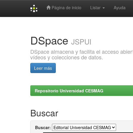
Página de inicio
Listar
Ayuda
Skip
navigation
DSpace
JSPUI
DSpace almacena y facilita el acceso abiert
vídeos y colecciones de datos.
Leer más
Repositorio Universidad CESMAG
Buscar
Buscar: