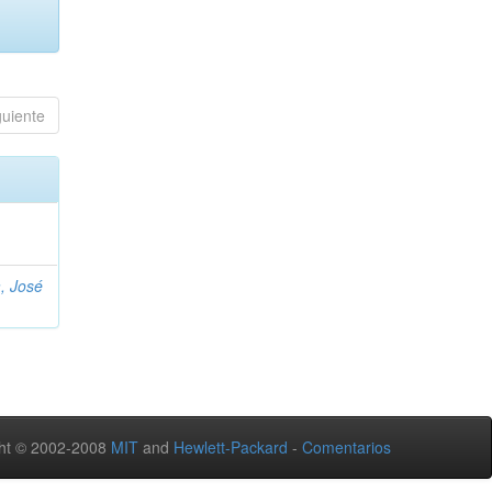
guiente
, José
ht © 2002-2008
MIT
and
Hewlett-Packard
-
Comentarios