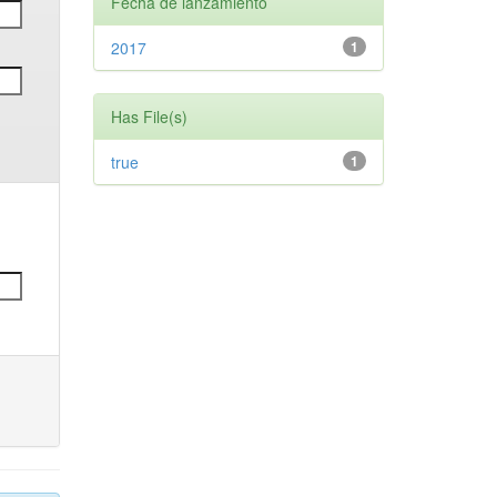
Fecha de lanzamiento
2017
1
Has File(s)
true
1