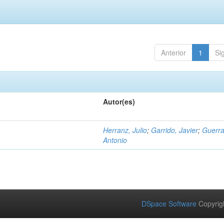
Anterior
1
Si
Autor(es)
Herranz, Julio
;
Garrido, Javier
;
Guerra
Antonio
DSpace Software
Copyrig