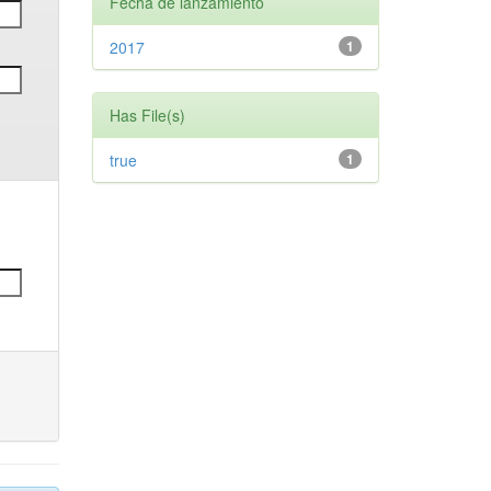
Fecha de lanzamiento
2017
1
Has File(s)
true
1