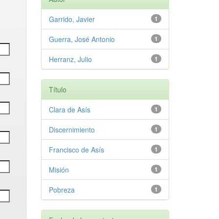
Garrido, Javier
1
Guerra, José Antonio
1
Herranz, Julio
1
Título
Clara de Asís
1
Discernimiento
1
Francisco de Asís
1
Misión
1
Pobreza
1