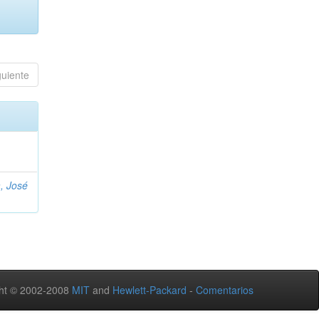
guiente
, José
ht © 2002-2008
MIT
and
Hewlett-Packard
-
Comentarios