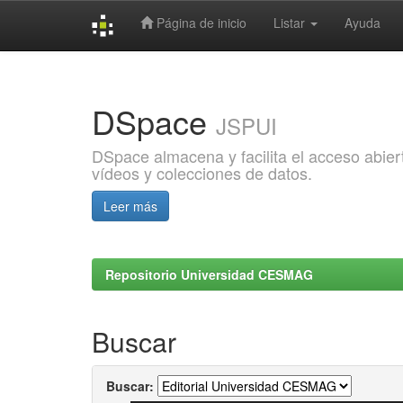
Página de inicio
Listar
Ayuda
Skip
navigation
DSpace
JSPUI
DSpace almacena y facilita el acceso abiert
vídeos y colecciones de datos.
Leer más
Repositorio Universidad CESMAG
Buscar
Buscar: