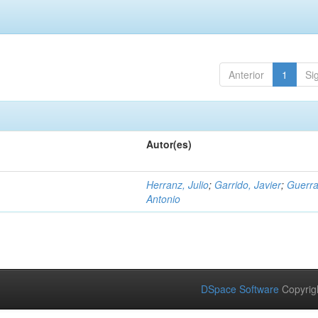
Anterior
1
Si
Autor(es)
Herranz, Julio
;
Garrido, Javier
;
Guerra
Antonio
DSpace Software
Copyrig