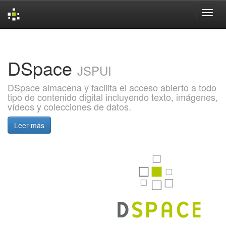
Skip
navigation
DSpace
JSPUI
DSpace almacena y facilita el acceso abierto a todo
tipo de contenido digital incluyendo texto, imágenes,
vídeos y colecciones de datos.
Leer más