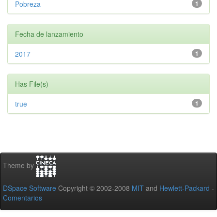
Pobreza
1
Fecha de lanzamiento
2017
1
Has File(s)
true
1
Theme by
DSpace Software
Copyright © 2002-2008
MIT
and
Hewlett-Packard
-
Comentarios