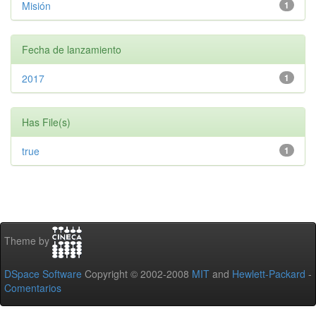
Misión
1
Fecha de lanzamiento
2017
1
Has File(s)
true
1
Theme by
DSpace Software
Copyright © 2002-2008
MIT
and
Hewlett-Packard
-
Comentarios