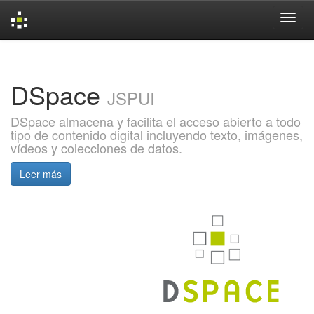
Skip
navigation
DSpace
JSPUI
DSpace almacena y facilita el acceso abierto a todo
tipo de contenido digital incluyendo texto, imágenes,
vídeos y colecciones de datos.
Leer más