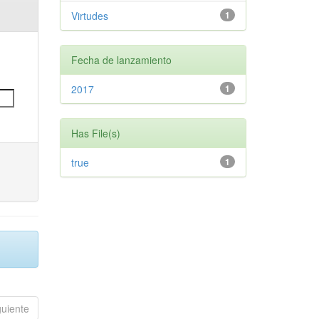
Virtudes
1
Fecha de lanzamiento
2017
1
Has File(s)
true
1
guiente