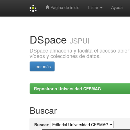
Página de inicio
Listar
Ayuda
Skip
navigation
DSpace
JSPUI
DSpace almacena y facilita el acceso abiert
vídeos y colecciones de datos.
Leer más
Repositorio Universidad CESMAG
Buscar
Buscar: