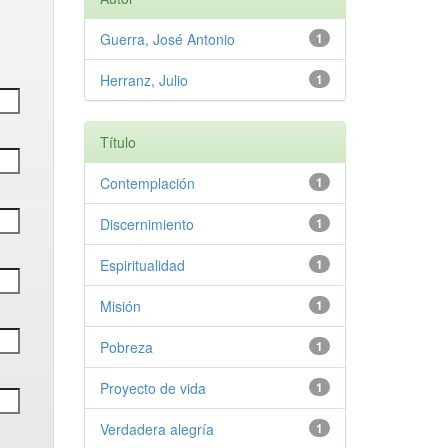
Guerra, José Antonio
1
Herranz, Julio
1
Título
Contemplación
1
Discernimiento
1
Espiritualidad
1
Misión
1
Pobreza
1
Proyecto de vida
1
Verdadera alegría
1