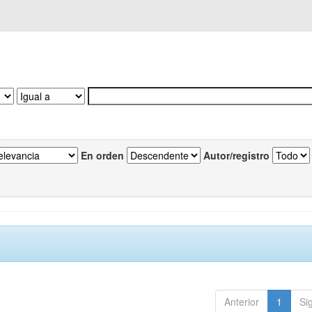
En orden
Autor/registro
Anterior
1
Si