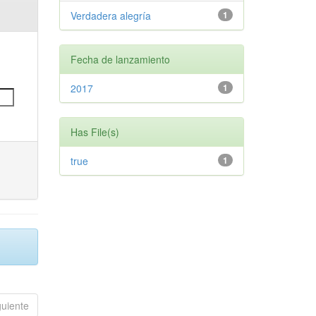
Verdadera alegría
1
Fecha de lanzamiento
2017
1
Has File(s)
true
1
guiente