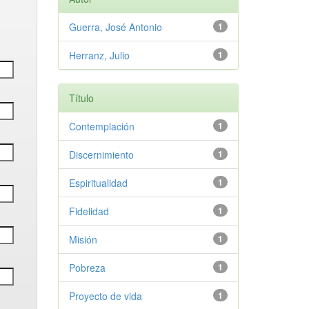
Guerra, José Antonio
1
Herranz, Julio
1
Título
Contemplación
1
Discernimiento
1
Espiritualidad
1
Fidelidad
1
Misión
1
Pobreza
1
Proyecto de vida
1