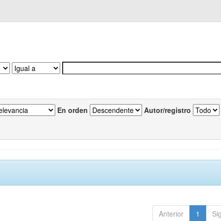
En orden
Autor/registro
Anterior
1
Si