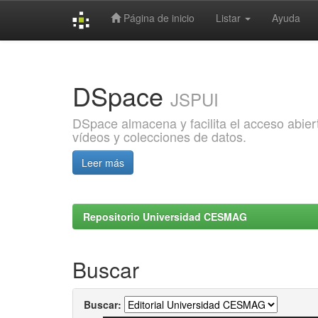
Página de inicio
Listar
Ayuda
Skip
navigation
DSpace
JSPUI
DSpace almacena y facilita el acceso abiert
vídeos y colecciones de datos.
Leer más
Repositorio Universidad CESMAG
Buscar
Buscar: